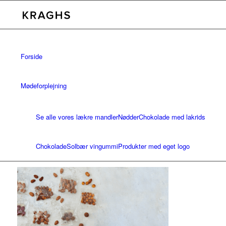
Forside
Mødeforplejning
Se alle vores lækre mandler
Nødder
Chokolade med lakrids
Chokolade
Solbær vingummi
Produkter med eget logo
Bæredygtighed
Kontakt