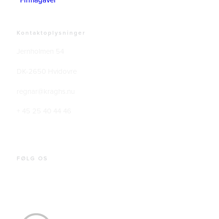
Firmagaver
Kontaktoplysninger
Jernholmen 54
DK-2650 Hvidovre
regnar@kraghs.nu
+ 45 25 40 44 46
FØLG OS