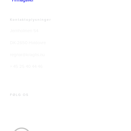
Firmagaver
Kontaktoplysninger
Jernholmen 54
DK-2650 Hvidovre
regnar@kraghs.nu
+ 45 25 40 44 46
FØLG OS