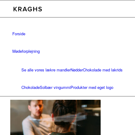
Forside
Mødeforplejning
Se alle vores lækre mandler
Nødder
Chokolade med lakrids
Chokolade
Solbær vingummi
Produkter med eget logo
Bæredygtighed
Kontakt