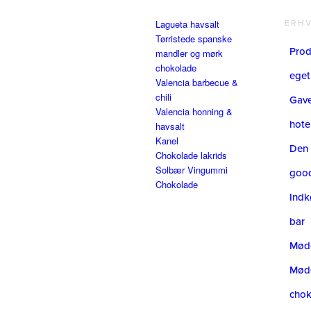
Lagueta havsalt
ERH
Tørristede spanske
Prod
mandler og mørk
chokolade
eget
Valencia barbecue &
chili
Gavea
Valencia honning &
hote
havsalt
Kanel
Den 
Chokolade lakrids
Solbær Vingummi
goo
Chokolade
Indk
bar
Møde
Mød
cho