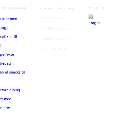
VERVSLØSNING
Kontaktoplysninger
FØLG OS
Jernholmen 54
ukter med
 logo
DK-2650 Hvidovre
rtikler til
regnar@kraghs.nu
l
+ 45 25 40 44 46
perfekte
diebag
øb af snacks til
forplejning
er med
kolade