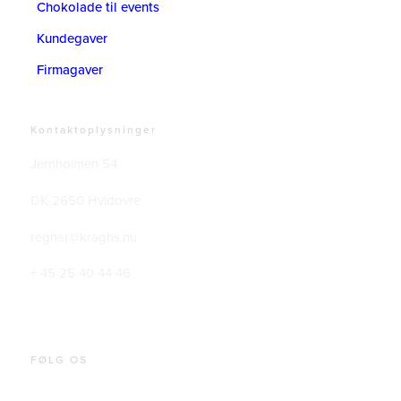
Chokolade til events
Kundegaver
Firmagaver
Kontaktoplysninger
Jernholmen 54
DK-2650 Hvidovre
regnar@kraghs.nu
+ 45 25 40 44 46
FØLG OS