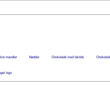
ækre mandler
Nødder
Chokolade med lakrids
Chokolad
get logo