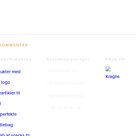
VERVSLØSNING
Kontaktoplysninger
FØLG OS
Jernholmen 54
ukter med
 logo
DK-2650 Hvidovre
rtikler til
regnar@kraghs.nu
l
+ 45 25 40 44 46
perfekte
diebag
øb af snacks til