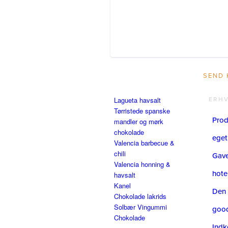
Lagueta havsalt
ERH
Tørristede spanske
Prod
mandler og mørk
chokolade
eget
Valencia barbecue &
chili
Gavea
Valencia honning &
hote
havsalt
Kanel
Den 
Chokolade lakrids
Solbær Vingummi
goo
Chokolade
Indk