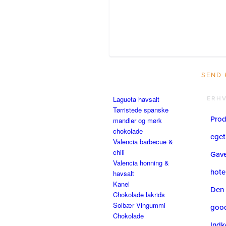
Lagueta havsalt
ERH
Tørristede spanske
Prod
mandler og mørk
chokolade
eget
Valencia barbecue &
chili
Gavea
Valencia honning &
hote
havsalt
Kanel
Den 
Chokolade lakrids
Solbær Vingummi
goo
Chokolade
Indk