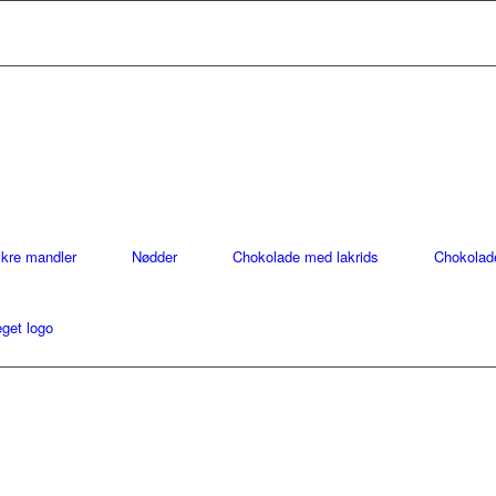
ækre mandler
Nødder
Chokolade med lakrids
Chokolad
get logo