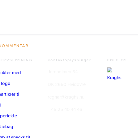
VERVSLØSNING
Kontaktoplysninger
FØLG OS
Jernholmen 54
ukter med
 logo
DK-2650 Hvidovre
rtikler til
regnar@kraghs.nu
l
+ 45 25 40 44 46
perfekte
diebag
øb af snacks til