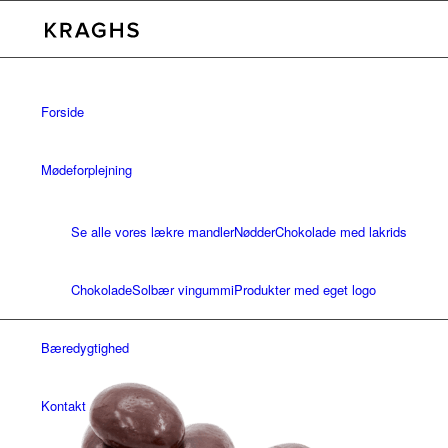
Forside
Mødeforplejning
Se alle vores lækre mandler
Nødder
Chokolade med lakrids
Chokolade
Solbær vingummi
Produkter med eget logo
Bæredygtighed
Kontakt