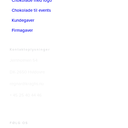
Chokolade med logo
Chokolade til events
Kundegaver
Firmagaver
Kontaktoplysninger
Jernholmen 54
DK-2650 Hvidovre
regnar@kraghs.nu
+ 45 25 40 44 46
FØLG OS