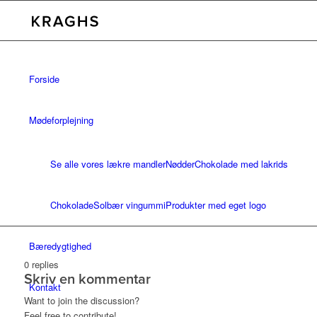
Forside
Mødeforplejning
Se alle vores lækre mandler
Nødder
Chokolade med lakrids
Chokolade
Solbær vingummi
Produkter med eget logo
Bæredygtighed
0
replies
Skriv en kommentar
Kontakt
Want to join the discussion?
Feel free to contribute!