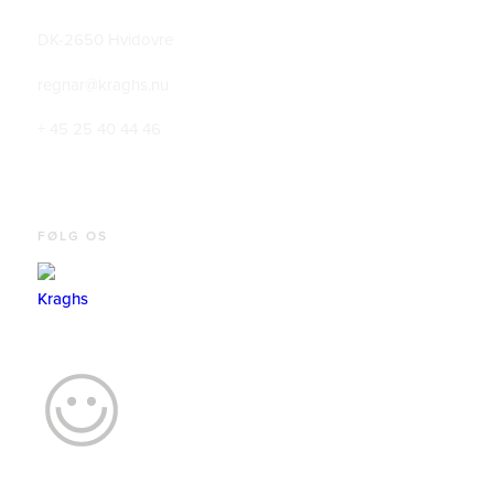
DK-2650 Hvidovre
regnar@kraghs.nu
+ 45 25 40 44 46
FØLG OS