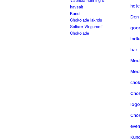
Valencia honning &
hote
havsalt
Kanel
Den 
Chokolade lakrids
Solbær Vingummi
goo
Chokolade
Indk
bar
Møde
Mød
cho
Cho
logo
Chok
even
Kun