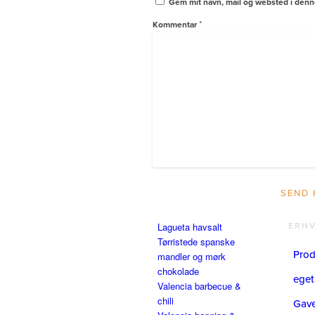
Gem mit navn, mail og websted i denn
*
Kommentar
Lagueta havsalt
ERH
Tørristede spanske
Prod
mandler og mørk
chokolade
eget
Valencia barbecue &
chili
Gavea