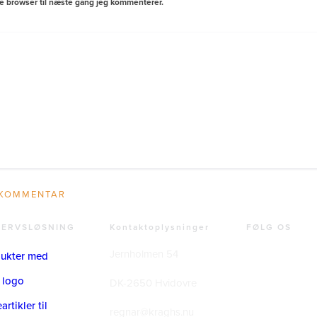
e browser til næste gang jeg kommenterer.
VERVSLØSNING
Kontaktoplysninger
FØLG OS
Jernholmen 54
ukter med
 logo
DK-2650 Hvidovre
rtikler til
regnar@kraghs.nu