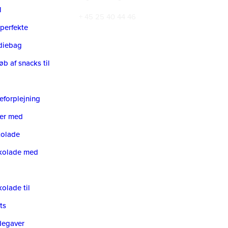
l
+ 45 25 40 44 46
perfekte
diebag
øb af snacks til
forplejning
er med
kolade
kolade med
olade til
ts
degaver