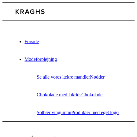
Forside
Mødeforplejning
Se alle vores lækre mandler
Nødder
Chokolade med lakrids
Chokolade
Solbær vingummi
Produkter med eget logo
Bæredygtighed