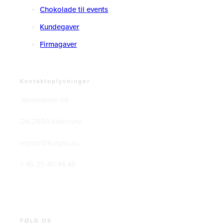
Chokolade til events
Kundegaver
Firmagaver
Kontaktoplysninger
Jernholmen 54
DK-2650 Hvidovre
regnar@kraghs.nu
+ 45 25 40 44 46
FØLG OS