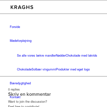
Forside
Mødeforplejning
Se alle vores lækre mandler
Nødder
Chokolade med lakrids
Chokolade
Solbær vingummi
Produkter med eget logo
Bæredygtighed
0
replies
Skriv en kommentar
Kontakt
Want to join the discussion?
Feel free to contribute!